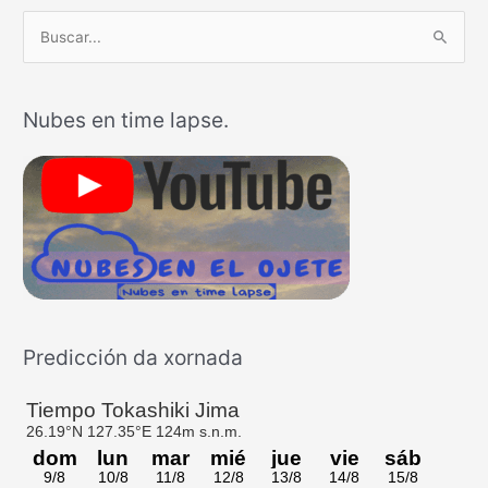
B
u
s
Nubes en time lapse.
c
a
r
p
o
r
:
Predicción da xornada