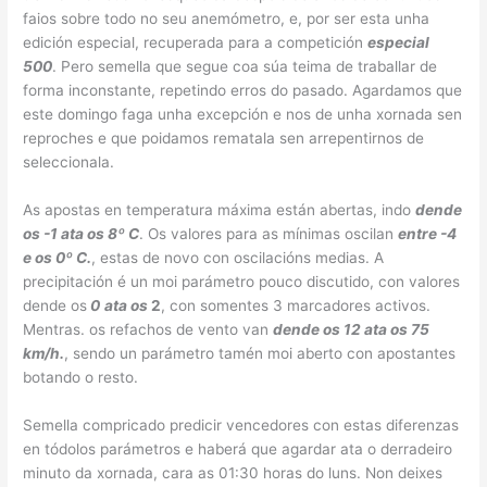
faios sobre todo no seu anemómetro, e, por ser esta unha
edición especial, recuperada para a competición
especial
500
. Pero semella que segue coa súa teima de traballar de
forma inconstante, repetindo erros do pasado. Agardamos que
este domingo faga unha excepción e nos de unha xornada sen
reproches e que poidamos rematala sen arrepentirnos de
seleccionala.
As apostas en temperatura máxima están abertas, indo
dende
os -1 ata os 8º C
. Os valores para as mínimas oscilan
entre -4
e os 0º C.
, estas de novo con oscilacións medias. A
precipitación é un moi parámetro pouco discutido, con valores
dende os
0
ata os
2
, con somentes 3 marcadores activos.
Mentras. os refachos de vento van
dende os 12 ata os 75
km/h.
, sendo un parámetro tamén moi aberto con apostantes
botando o resto.
Semella compricado predicir vencedores con estas diferenzas
en tódolos parámetros e haberá que agardar ata o derradeiro
minuto da xornada, cara as 01:30 horas do luns. Non deixes