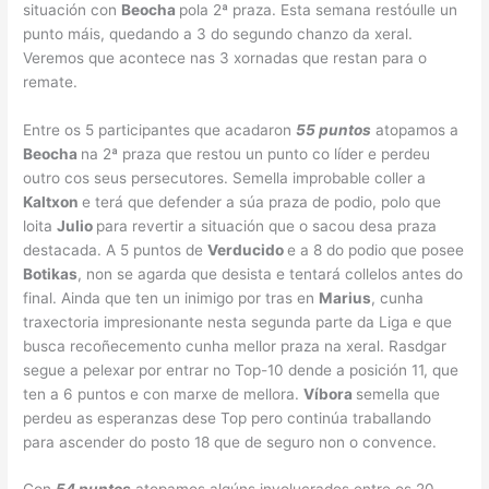
situación con
Beocha
pola 2ª praza. Esta semana restóulle un
punto máis, quedando a 3 do segundo chanzo da xeral.
Veremos que acontece nas 3 xornadas que restan para o
remate.
Entre os 5 participantes que acadaron
55 puntos
atopamos a
Beocha
na 2ª praza que restou un punto co líder e perdeu
outro cos seus persecutores. Semella improbable coller a
Kaltxon
e terá que defender a súa praza de podio, polo que
loita
Julio
para revertir a situación que o sacou desa praza
destacada. A 5 puntos de
Verducido
e a 8 do podio que posee
Botikas
, non se agarda que desista e tentará collelos antes do
final. Ainda que ten un inimigo por tras en
Marius
, cunha
traxectoria impresionante nesta segunda parte da Liga e que
busca recoñecemento cunha mellor praza na xeral. Rasdgar
segue a pelexar por entrar no Top-10 dende a posición 11, que
ten a 6 puntos e con marxe de mellora.
Víbora
semella que
perdeu as esperanzas dese Top pero continúa traballando
para ascender do posto 18 que de seguro non o convence.