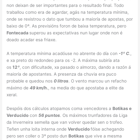
non deixan de ser importantes para o resultado final. Todo
traballou como era de agardar, agás na temperatura mínima,
onde se rexistrou o dato que tumbou a maioría de apostas, por
baixo de 0º. As previsións foron de baixa temperatura, pero
Fontecada
superou as expectativas nun lugar onde non é
doado acadar esa friaxe.
A temperatura mínima acadóuse no abrente do día con
-1º C
.,
e xa preto do redondeo para os -2. A máxima subiría ata
os
12
º
, con dificultade, xa pasado o almorzo, dando a razón á
maioría de apostantes. A presenza da chuvia era puco
probable e quedou nos
0 litros
. O vento marcou un refacho
máximo de
49 km/h.
, na media do que apostaba a elite da
xeral.
Despóis dos cálculos atopamos coma vencedores a
Botikas e
Verducido
con
56 puntos
. Os máximos trunfadores da Liga
da Inverneira semella que van volver quedar sen o trofeo.
Teñen unha loita interna onde
Verducido
fóise achegando
pero sen coller o 3º posto dun
Botikas
que vive a mesma