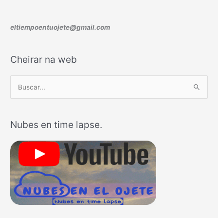
eltiempoentuojete@gmail.com
Cheirar na web
B
u
s
Nubes en time lapse.
c
a
r
p
o
r
: