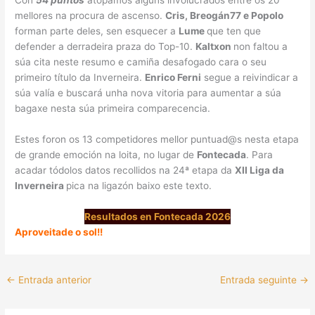
Con
54 puntos
atopamos algúns involucrados entre os 20
mellores na procura de ascenso.
Cris, Breogán77 e Popolo
forman parte deles, sen esquecer a
Lume
que ten que
defender a derradeira praza do Top-10.
Kaltxon
non faltou a
súa cita neste resumo e camiña desafogado cara o seu
primeiro título da Inverneira.
Enrico Ferni
segue a reivindicar a
súa valía e buscará unha nova vitoria para aumentar a súa
bagaxe nesta súa primeira comparecencia.
Estes foron os 13 competidores mellor puntuad@s nesta etapa
de grande emoción na loita, no lugar de
Fontecada
. Para
acadar tódolos datos recollidos na 24ª etapa da
XII Liga da
Inverneira
pica na ligazón baixo este texto.
Resultados en Fontecada 2026
Aproveitade o sol!!
←
Entrada anterior
Entrada seguinte
→