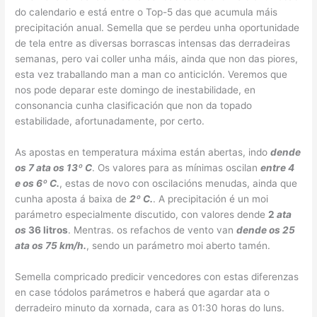
do calendario e está entre o Top-5 das que acumula máis
precipitación anual. Semella que se perdeu unha oportunidade
de tela entre as diversas borrascas intensas das derradeiras
semanas, pero vai coller unha máis, ainda que non das piores,
esta vez traballando man a man co anticiclón. Veremos que
nos pode deparar este domingo de inestabilidade, en
consonancia cunha clasificación que non da topado
estabilidade, afortunadamente, por certo.
As apostas en temperatura máxima están abertas, indo
dende
os 7 ata os 13º C
. Os valores para as mínimas oscilan
entre 4
e os 6º C.
, estas de novo con oscilacións menudas, ainda que
cunha aposta á baixa de
2º C.
. A precipitación é un moi
parámetro especialmente discutido, con valores dende
2
ata
os
36 litros
. Mentras. os refachos de vento van
dende os 25
ata os 75 km/h.
, sendo un parámetro moi aberto tamén.
Semella compricado predicir vencedores con estas diferenzas
en case tódolos parámetros e haberá que agardar ata o
derradeiro minuto da xornada, cara as 01:30 horas do luns.