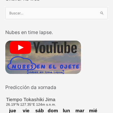
B
u
s
Nubes en time lapse.
c
a
r
p
o
r
:
Predicción da xornada