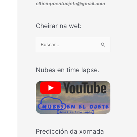
eltiempoentuojete@gmail.com
Cheirar na web
B
u
s
Nubes en time lapse.
c
a
r
p
o
r
:
Predicción da xornada