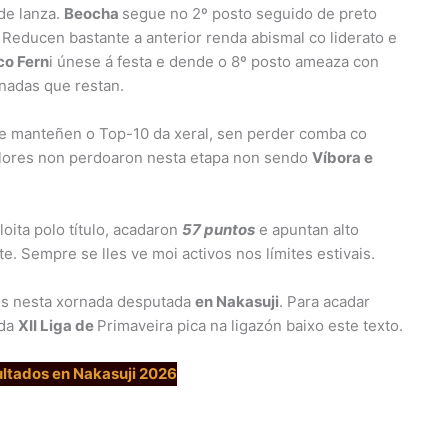
de lanza.
Beocha
segue no 2º posto seguido de preto
 Reducen bastante a anterior renda abismal co liderato e
co Fern
i únese á festa e dende o 8º posto ameaza con
rnadas que restan.
e manteñen o Top-10 da xeral, sen perder comba co
llores non perdoaron nesta etapa non sendo
Víbora e
loita polo título, acadaron
57 puntos
e apuntan alto
e. Sempre se lles ve moi activos nos límites estivais.
óns nesta xornada desputada
en Nakasuji
. Para acadar
 da
XII Liga de
Primaveira pica na ligazón baixo este texto.
ltados en Nakasuji 2026