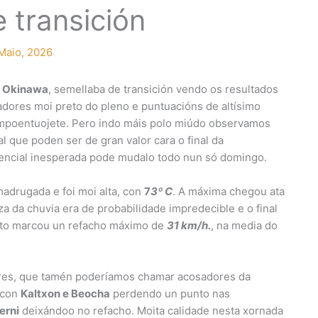
 transición
Maio, 2026
n
Okinawa
, semellaba de transición vendo os resultados
adores moi preto do pleno e puntuacións de altísimo
empoentuojete. Pero indo máis polo miúdo observamos
 que poden ser de gran valor cara o final da
rencial inesperada pode mudalo todo nun só domingo.
adrugada e foi moi alta, con
7
3º C
. A máxima chegou ata
a da chuvia era de probabilidade impredecible e o final
ento marcou un refacho máximo de
31 km/h.
, na media do
res, que tamén poderíamos chamar acosadores da
 con
Kaltxon e Beocha
perdendo un punto nas
erni
deixándoo no refacho. Moita calidade nesta xornada