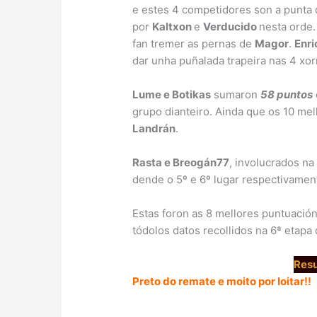
e estes 4 competidores son a punta 
por
Kaltxon
e
Verducido
nesta orde.
fan tremer as pernas de
Magor
.
Enri
dar unha puñalada trapeira nas 4 xo
Lume e Botikas
sumaron
58 puntos
grupo dianteiro. Ainda que os 10 me
Landrán
.
Rasta e Breogán77
, involucrados na 
dende o 5º e 6º lugar respectivament
Estas foron as 8 mellores puntuaci
tódolos datos recollidos na 6ª etapa
Resu
Preto do remate e moito por loitar!!