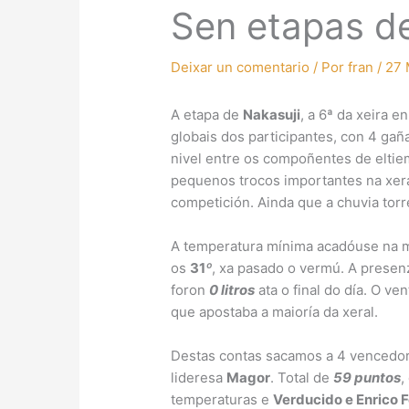
Sen etapas de
Deixar un comentario
/ Por
fran
/
27 
A etapa de
Nakasuji
, a 6ª da xeira e
globais dos participantes, con 4 gañ
nivel entre os compoñentes de elti
pequenos trocos importantes na xeral
competición. Ainda que a chuvia tor
A temperatura mínima acadóuse na m
os
31
º
, xa pasado o vermú. A presenz
foron
0 litros
ata o final do día. O v
que apostaba a maioría da xeral.
Destas contas sacamos a 4 vencedo
lideresa
Magor
. Total de
59 puntos
,
temperaturas e
Verducido e Enrico F