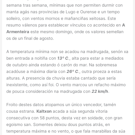
semana tras semana, mínimas que non permiten durmir con
manta agás nas provincias de Lugo e Ourense e un tempo
solleiro, con ventos mornos e mañanciñas xeitosas. Este
resumo válenos para establecer vínculos co acontecido en
A
Armenteira
este mesmo domingo, onde os valores semellan
os de un final de agosto.
A temperatura mínima non se acadou na madrugada, senón xa
ben entrada a noitiña con
13º C
., alta para estar a mediados
de outubro ainda estando ó carón do mar. Na sobremesa
acadóuse a máxima diaria con
26º C
., outra proeza a estas
alturas. A presencia da chuvia estaba cantado que sería
inexistente, como así foi. O vento marcou un refacho máximo
de pouca consideración na madrugada con
22 km/h
.
Froito destes datos atopamos un único vencedor, tamén
cousa estrana.
Kaltxon
acada a súa segunda vitoria
consecutiva con 58 puntos, desta vez en soidade, con gran
egoismo san. Somentes deixou dous puntos atrás, en
temperatura máxima e no vento, o que fala marabillas da súa