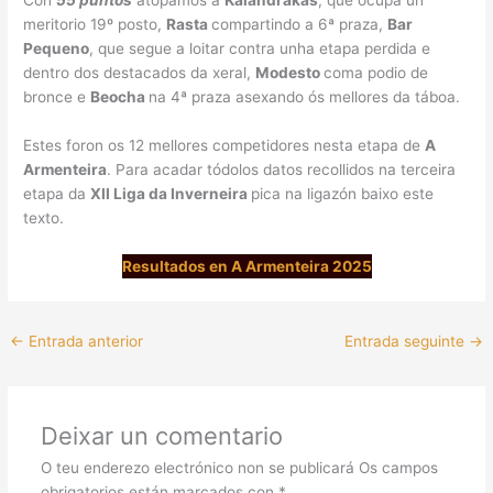
Con
55 puntos
atopamos a
Kalandrakas
, que ocupa un
meritorio 19º posto,
Rasta
compartindo a 6ª praza,
Bar
Pequeno
, que segue a loitar contra unha etapa perdida e
dentro dos destacados da xeral,
Modesto
coma podio de
bronce e
Beocha
na 4ª praza asexando ós mellores da táboa.
Estes foron os 12 mellores competidores nesta etapa de
A
Armenteira
. Para acadar tódolos datos recollidos na terceira
etapa da
XII Liga da Inverneira
pica na ligazón baixo este
texto.
Resultados en A Armenteira 2025
←
Entrada anterior
Entrada seguinte
→
Deixar un comentario
O teu enderezo electrónico non se publicará
Os campos
obrigatorios están marcados con
*