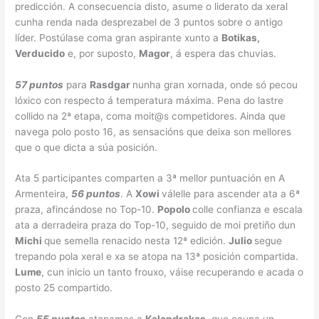
predicción. A consecuencia disto, asume o liderato da xeral
cunha renda nada desprezabel de 3 puntos sobre o antigo
líder. Postúlase coma gran aspirante xunto a
Botikas,
Verducido
e, por suposto,
Magor
, á espera das chuvias.
57 puntos
para
Rasdgar
nunha gran xornada, onde só pecou
lóxico con respecto á temperatura máxima. Pena do lastre
collido na 2ª etapa, coma moit@s competidores. Ainda que
navega polo posto 16, as sensacións que deixa son mellores
que o que dicta a súa posición.
Ata 5 participantes comparten a 3ª mellor puntuación en A
Armenteira,
56 puntos
. A
Xowi
válelle para ascender ata a 6ª
praza, afincándose no Top-10.
Popolo
colle confianza e escala
ata a derradeira praza do Top-10, seguido de moi pretiño dun
Michi
que semella renacido nesta 12ª edición.
Julio
segue
trepando pola xeral e xa se atopa na 13ª posición compartida.
Lume
, cun inicio un tanto frouxo, váise recuperando e acada o
posto 25 compartido.