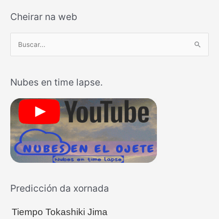
Cheirar na web
B
u
s
Nubes en time lapse.
c
a
r
p
o
r
:
Predicción da xornada