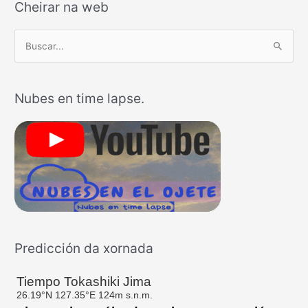
Cheirar na web
B
u
s
Nubes en time lapse.
c
a
r
p
o
r
:
Predicción da xornada