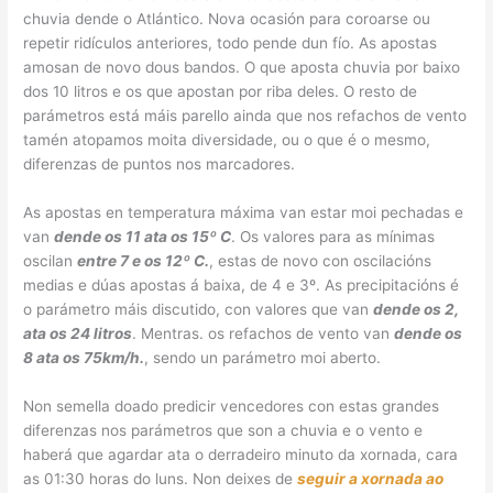
chuvia dende o Atlántico. Nova ocasión para coroarse ou
repetir ridículos anteriores, todo pende dun fío. As apostas
amosan de novo dous bandos. O que aposta chuvia por baixo
dos 10 litros e os que apostan por riba deles. O resto de
parámetros está máis parello ainda que nos refachos de vento
tamén atopamos moita diversidade, ou o que é o mesmo,
diferenzas de puntos nos marcadores.
As apostas en temperatura máxima van estar moi pechadas e
van
dende os 11 ata os 15º C
. Os valores para as mínimas
oscilan
entre 7 e os 12º C.
, estas de novo con oscilacións
medias e dúas apostas á baixa, de 4 e 3º. As precipitacións é
o parámetro máis discutido, con valores que van
dende os 2,
ata os 24 litros
. Mentras. os refachos de vento van
dende os
8 ata os 75km/h.
, sendo un parámetro moi aberto.
Non semella doado predicir vencedores con estas grandes
diferenzas nos parámetros que son a chuvia e o vento e
haberá que agardar ata o derradeiro minuto da xornada, cara
as 01:30 horas do luns. Non deixes de
seguir a xornada ao