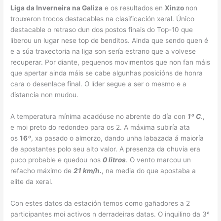
Liga da Inverneira na Galiza
e os resultados en
Xinzo
non
trouxeron trocos destacables na clasificación xeral. Único
destacable o retraso dun dos postos finais do Top-10 que
liberou un lugar nese top de benditos. Ainda que sendo quen é
e a súa traxectoria na liga son sería estrano que a volvese
recuperar. Por diante, pequenos movimentos que non fan máis
que apertar ainda máis se cabe algunhas posicións de honra
cara o desenlace final. O líder segue a ser o mesmo e a
distancia non mudou.
A temperatura mínima acadóuse no abrente do día con
1º C
.,
e moi preto do redondeo para os 2. A máxima subiría ata
os
16
º
, xa pasado o almorzo, dando unha labazada á maioría
de apostantes polo seu alto valor. A presenza da chuvia era
puco probable e quedou nos
0 litros
. O vento marcou un
refacho máximo de
21 km/h.
, na media do que apostaba a
elite da xeral.
Con estes datos da estación temos como gañadores a 2
participantes moi activos n derradeiras datas. O inquilino da 3ª