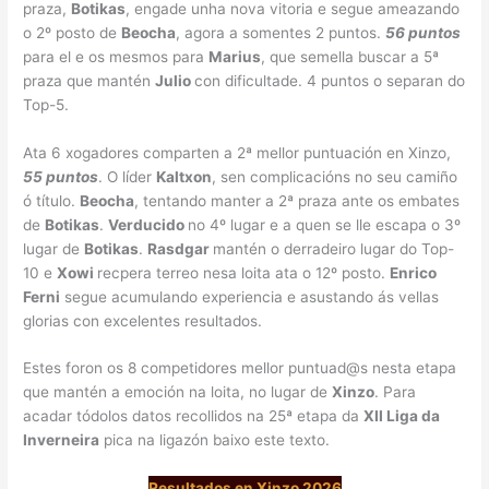
praza,
Botikas
, engade unha nova vitoria e segue ameazando
o 2º posto de
Beocha
, agora a somentes 2 puntos.
56 puntos
para el e os mesmos para
Marius
, que semella buscar a 5ª
praza que mantén
Julio
con dificultade. 4 puntos o separan do
Top-5.
Ata 6 xogadores comparten a 2ª mellor puntuación en Xinzo,
55 puntos
. O líder
Kaltxon
, sen complicacións no seu camiño
ó título.
Beocha
, tentando manter a 2ª praza ante os embates
de
Botikas
.
Verducido
no 4º lugar e a quen se lle escapa o 3º
lugar de
Botikas
.
Rasdgar
mantén o derradeiro lugar do Top-
10 e
Xowi
recpera terreo nesa loita ata o 12º posto.
Enrico
Ferni
segue acumulando experiencia e asustando ás vellas
glorias con excelentes resultados.
Estes foron os 8 competidores mellor puntuad@s nesta etapa
que mantén a emoción na loita, no lugar de
Xinzo
. Para
acadar tódolos datos recollidos na 25ª etapa da
XII Liga da
Inverneira
pica na ligazón baixo este texto.
Resultados en Xinzo 2026