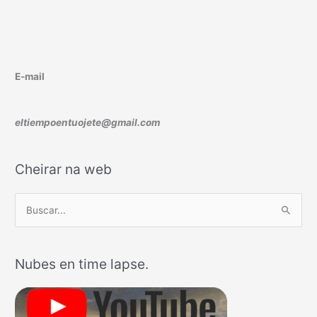
E-mail
eltiempoentuojete@gmail.com
Cheirar na web
B
u
s
Nubes en time lapse.
c
a
r