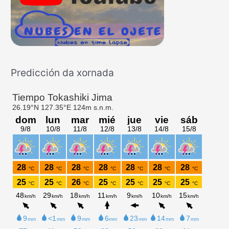
p
o
r
:
Predicción da xornada