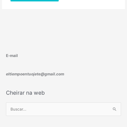
E-mail
eltiempoentuojete@gmail.com
Cheirar na web
B
u
s