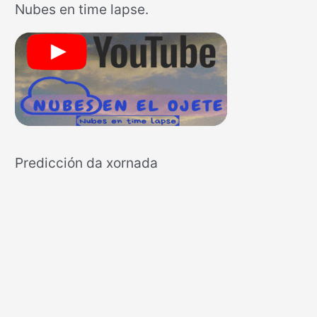
Nubes en time lapse.
c
a
r
p
o
r
:
Predicción da xornada