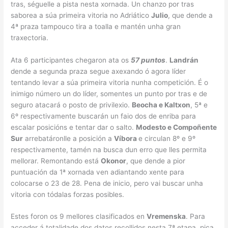
tras, séguelle a pista nesta xornada. Un chanzo por tras
saborea a súa primeira vitoria no Adriático
Julio
, que dende a
4ª praza tampouco tira a toalla e mantén unha gran
traxectoria.
Ata 6 participantes chegaron ata os
57 puntos
.
Landrán
dende a segunda praza segue axexando ó agora líder
tentando levar a súa primeira vitoria nunha competición. É o
inimigo número un do líder, somentes un punto por tras e de
seguro atacará o posto de privilexio.
Beocha e Kaltxon
, 5ª e
6º respectivamente buscarán un faio dos de enriba para
escalar posicións e tentar dar o salto.
Modesto e Compoñente
Sur
arrebatáronlle a posición a
Víbora
e circulan 8º e 9º
respectivamente, tamén na busca dun erro que lles permita
mellorar. Remontando está
Okonor
, que dende a pior
puntuación da 1ª xornada ven adiantando xente para
colocarse o 23 de 28. Pena de inicio, pero vai buscar unha
vitoria con tódalas forzas posibles.
Estes foron os 9 mellores clasificados en
Vremenska
. Para
acceder á totalidade dos datos recollidos nesta 7ª etapa, pica