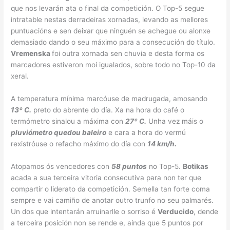
que nos levarán ata o final da competición. O Top-5 segue
intratable nestas derradeiras xornadas, levando as mellores
puntuacións e sen deixar que ninguén se achegue ou alonxe
demasiado dando o seu máximo para a consecución do título.
Vremenska
foi outra xornada sen chuvia e desta forma os
marcadores estiveron moi igualados, sobre todo no Top-10 da
xeral.
A temperatura mínima marcóuse de madrugada, amosando
13º C.
preto do abrente do día. Xa na hora do café o
termómetro sinalou a máxima con
27º C.
Unha vez máis o
pluviómetro quedou baleiro
e cara a hora do vermú
rexistróuse o refacho máximo do día con
14 km/h.
Atopamos ós vencedores con
58 puntos
no Top-5.
Botikas
acada a sua terceira vitoria consecutiva para non ter que
compartir o liderato da competición. Semella tan forte coma
sempre e vai camiño de anotar outro trunfo no seu palmarés.
Un dos que intentarán arruinarlle o sorriso é
Verducido
, dende
a terceira posición non se rende e, ainda que 5 puntos por