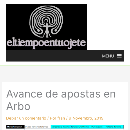
Ir
ao
contido
MENU
Avance de apostas en
Arbo
Deixar un comentario
/ Por
fran
/
9 Novembro, 2019