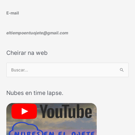
E-mail
eltiempoentuojete@gmail.com
Cheirar na web
B
u
s
Nubes en time lapse.
c
a
r
p
o