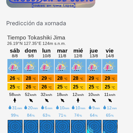
r
:
Predicción da xornada