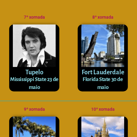
7ª xornada
8ª xornada
Tupelo
Fort Lauderdale
Mississippi State 23 de
Florida State 30 de
maio
maio
9ª xornada
10ª xornada