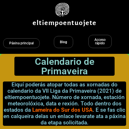
Ir
ao
contido
eltiempoentuojete
Acceso
Blog
Páxina principal
rápido
Calendario de
Primaveira
Eiquí poderás atopar todas as xornadas do
calendario da VII Liga da Primaveira (2021) de
eltiempoentuojete. Número de xornada, estación
meteorolóxica, data e rexión. Todo dentro dos
estados da
Lameira do Sur dos USA
. E se fas clic
en calqueira delas un enlace levarate ata a páxina
da etapa solicitada.