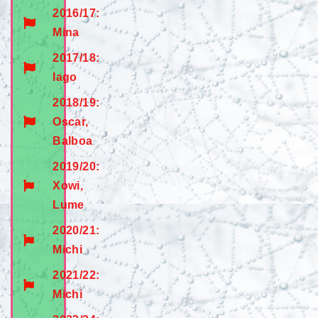
2016/17:
Mina
2017/18:
Iago
2018/19:
Oscar,
Balboa
2019/20:
Xowi,
Lume
2020/21:
Michi
2021/22:
Michi