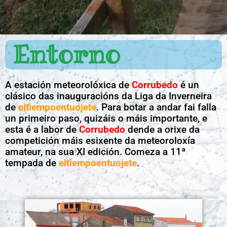
Entorno
A estación meteorolóxica de
Corrubedo
é un
clásico das inauguracións da Liga da Inverneira
de
eltiempoentuojete
. Para botar a andar fai falla
un primeiro paso, quizáis o máis importante, e
esta é a labor de
Corrubedo
dende a orixe da
competición máis esixente da meteoroloxía
amateur, na sua XI edición. Comeza a 11ª
tempada de
eltiempoentuojete
.