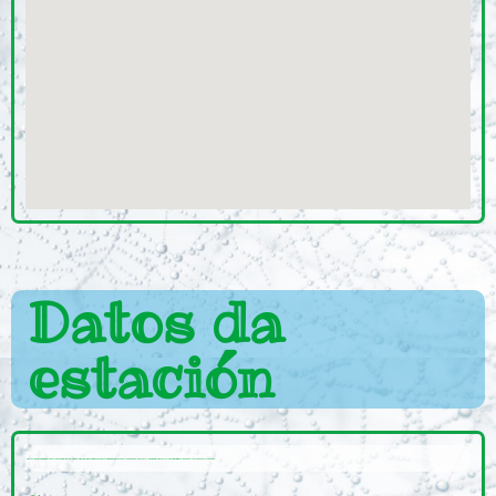
Datos da
estación
A Estación
Corrubedo
está ubicada a
42,56º de latitude e -9,03º de lonxitude
e a unha
altitude de 30 metros
. Situada, daquela, no concello de
Ribeira
, provincia de
A Coruña
, foi dada de alta o 11 de Febreiro de 2000.