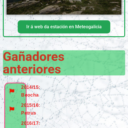
Ir á web da estación en Meteogalicia
Gañadores
anteriores
2014/15:
Beocha
2015/16:
Petrus
2016/17: