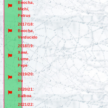
Beocha,
Michi,
Petrus
2017/18:
Beocha,
Verducido
2018/19:
Xowi,
Lume,
Pepe
2019/20:
Iru
2020/21:
Balboa
2021/22: