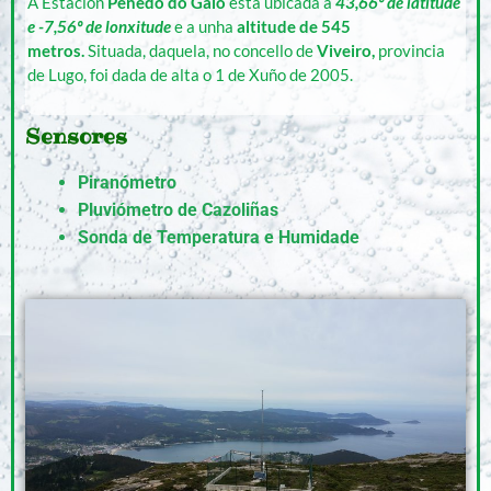
A Estación
Penedo do Galo
está ubicada a
43,66º de latitude
e -7,56º de lonxitude
e a unha
altitude de 545
metros.
Situada, daquela, no concello de
Viveiro,
provincia
de Lugo, foi dada de alta o 1 de Xuño de 2005.
Sensores
Piranómetro
Pluviómetro de Cazoliñas
Sonda de Temperatura e Humidade