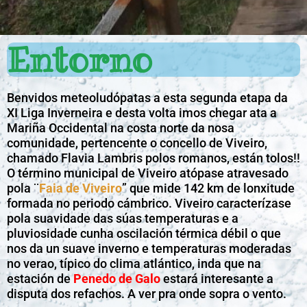
Entorno
Benvidos meteoludópatas a esta segunda etapa da
XI Liga Inverneira e desta volta imos chegar ata a
Mariña Occidental na costa norte da nosa
comunidade, pertencente o concello de Viveiro,
chamado Flavia Lambris polos romanos, están tolos!!
O término municipal de Viveiro atópase atravesado
pola ¨
Faia de Viveiro
” que mide 142 km de lonxitude
formada no periodo cámbrico. Viveiro caracterízase
pola suavidade das súas temperaturas e a
pluviosidade cunha oscilación térmica débil o que
nos da un suave inverno e temperaturas moderadas
no verao​, típico do clima atlántico, inda que na
estación de
Penedo de Galo
estará interesante a
disputa dos refachos. A ver pra onde sopra o vento.