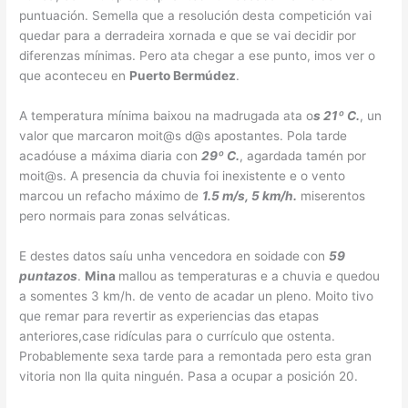
puntuación. Semella que a resolución desta competición vai
quedar para a derradeira xornada e que se vai decidir por
diferenzas mínimas. Pero ata chegar a ese punto, imos ver o
que aconteceu en
Puerto Bermúdez
.
A temperatura mínima baixou na madrugada ata o
s 21º C.
, un
valor que marcaron moit@s d@s apostantes. Pola tarde
acadóuse a máxima diaria con
29º C.
, agardada tamén por
moit@s. A presencia da chuvia foi inexistente e o vento
marcou un refacho máximo de
1.5 m/s, 5 km/h.
miserentos
pero normais para zonas selváticas.
E destes datos saíu unha vencedora en soidade con
59
puntazos
.
Mina
mallou as temperaturas e a chuvia e quedou
a somentes 3 km/h. de vento de acadar un pleno. Moito tivo
que remar para revertir as experiencias das etapas
anteriores,case ridículas para o currículo que ostenta.
Probablemente sexa tarde para a remontada pero esta gran
vitoria non lla quita ninguén. Pasa a ocupar a posición 20.