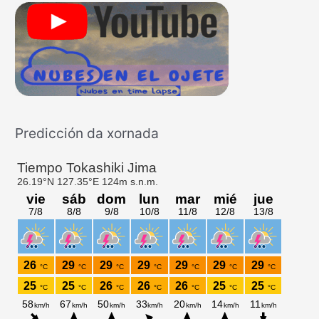
a
r
p
o
r
:
Predicción da xornada