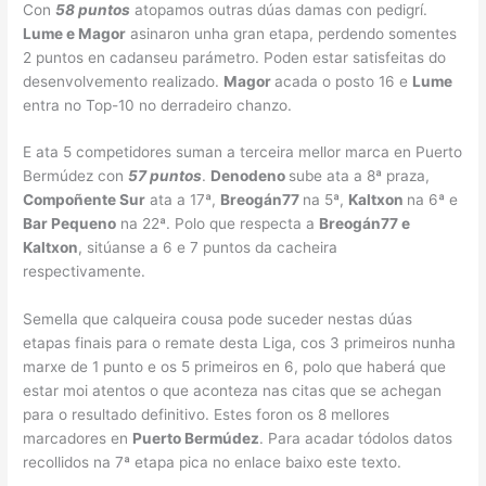
Con
58 puntos
atopamos outras dúas damas con pedigrí.
Lume e Magor
asinaron unha gran etapa, perdendo somentes
2 puntos en cadanseu parámetro. Poden estar satisfeitas do
desenvolvemento realizado.
Magor
acada o posto 16 e
Lume
entra no Top-10 no derradeiro chanzo.
E ata 5 competidores suman a terceira mellor marca en Puerto
Bermúdez con
57 puntos
.
Denodeno
sube ata a 8ª praza,
Compoñente Sur
ata a 17ª,
Breogán77
na 5ª,
Kaltxon
na 6ª e
Bar Pequeno
na 22ª. Polo que respecta a
Breogán77 e
Kaltxon
, sitúanse a 6 e 7 puntos da cacheira
respectivamente.
Semella que calqueira cousa pode suceder nestas dúas
etapas finais para o remate desta Liga, cos 3 primeiros nunha
marxe de 1 punto e os 5 primeiros en 6, polo que haberá que
estar moi atentos o que aconteza nas citas que se achegan
para o resultado definitivo. Estes foron os 8 mellores
marcadores en
Puerto Bermúdez
. Para acadar tódolos datos
recollidos na 7ª etapa pica no enlace baixo este texto.