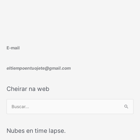
E-mail
eltiempoentuojete@gmail.com
Cheirar na web
B
u
s
Nubes en time lapse.
c