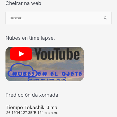
Cheirar na web
B
u
s
Nubes en time lapse.
c
a
r
p
o
r
:
Predicción da xornada