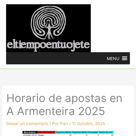
Ir
ao
contido
MENU
Horario de apostas en
A Armenteira 2025
Deixar un comentario
/ Por
fran
/
11 Outubro, 2025