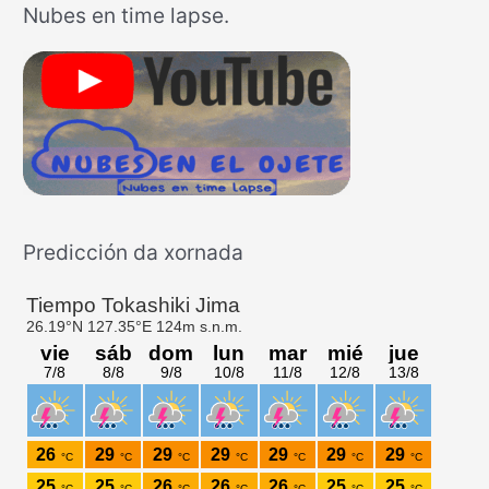
Nubes en time lapse.
c
a
r
p
o
r
:
Predicción da xornada