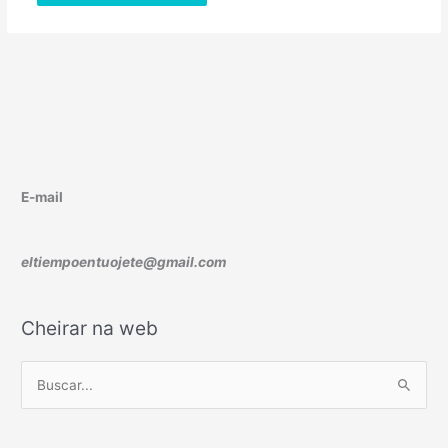
E-mail
eltiempoentuojete@gmail.com
Cheirar na web
B
u
s