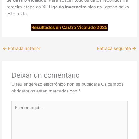
de
Castro Vicaludo
. Para acadar tódolos datos recollidos na
terceira etapa da
XII Liga da Inverneira
pica na ligazón baixo
este texto.
Resultados en Castro Vicaludo 2025
←
Entrada anterior
Entrada seguinte
→
Deixar un comentario
O teu enderezo electrónico non se publicará
Os campos
obrigatorios están marcados con
*
Escribe
aquí...