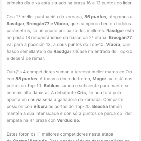
primeiro día e xa está situado na praza 16 a 12 puntos do líder.
Coa 2ª mellor puntuación da xornada,
56 puntos
, atopamos a
Rasdgar, Breogán77 e Víbora
, que cumpriron ben en tódolos
parámetros, só un pouco por baixo dos mellores.
Rasdgar
está
no posto 18 recuperándose do fiasco da 2ª etapa.
Breogán77
vai para a posición 13, a dous puntos do Top-10.
Víbora
, cun
fiasco semellante ó de
Rasdgar
sitúase na entrada do Top-20
e deberá de remar.
Outr@s 4 competidores suman a terceira mellor marca en Oia
con
55 puntos
. A todavía dona do trofeo,
Magor
, xa está nas
portas do Top-10.
Botikas
sumou o suficiente para manterse
no máis alto da xeral. A debutante
Cris
, se non fora pola
aposta en chuvia sería a gañadora da xornada. Comparte
posición con
Víbora
ás portas do Top-20.
Beocha
tamén
mantén a súa intensidade e con só 3 puntos de perda co líder
empata na 4ª praza con
Verducido
.
Estes foron os 11 mellores competidores nesta etapa