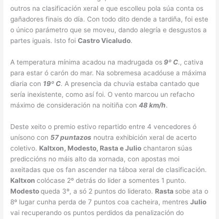
outros na clasificación xeral e que escolleu pola súa conta os
gañadores finais do día. Con todo dito dende a tardiña, foi este
o único parámetro que se moveu, dando alegría e desgustos a
partes iguais. Isto foi
Castro Vicaludo
.
A temperatura mínima acadou na madrugada os
9º C
., cativa
para estar ó carón do mar. Na sobremesa acadóuse a máxima
diaria con
19º C
. A presencia da chuvia estaba cantado que
sería inexistente, como así foi. O vento marcou un refacho
máximo de consideración na noitiña con
48 km/h
.
Deste xeito o premio estivo repartido entre 4 vencedores ó
unísono con
57 puntazos
noutra exhibición xeral de acerto
coletivo.
Kaltxon, Modesto, Rasta e Julio
chantaron súas
prediccións no máis alto da xornada, con apostas moi
axeitadas que os fan ascender na táboa xeral de clasificación.
Kaltxon
colócase 2º detrás do lider a somentes 1 punto.
Modesto
queda 3º, a só 2 puntos do liderato.
Rasta
sobe ata o
8º lugar cunha perda de 7 puntos coa cacheira, mentres
Julio
vai recuperando os puntos perdidos da penalización do