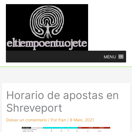
Ir
ao
contido
MENU
Horario de apostas en
Shreveport
Deixar un comentario
/ Por
fran
/
8 Maio, 2021