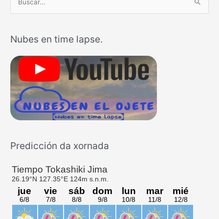
B
u
s
Nubes en time lapse.
c
a
r
p
o
r
:
Predicción da xornada