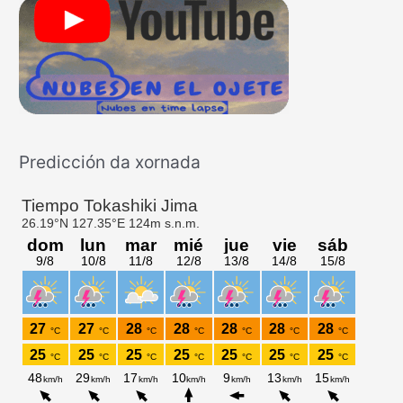
r
p
o
r
:
Predicción da xornada