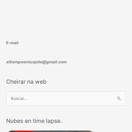
E-mail
eltiempoentuojete@gmail.com
Cheirar na web
B
u
s
Nubes en time lapse.
c
a