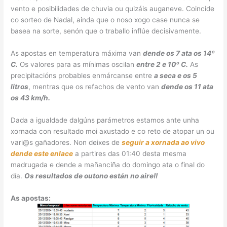
vento e posibilidades de chuvia ou quizáis auganeve. Coincide
co sorteo de Nadal, ainda que o noso xogo case nunca se
basea na sorte, senón que o traballo inflúe decisivamente.
As apostas en temperatura máxima van
dende os 7 ata os 14º
C.
Os valores para as mínimas oscilan
entre 2 e 10º C.
As
precipitacións probables enmárcanse entre
a seca e os 5
litros
, mentras que os refachos de vento van
dende os 11 ata
os 43 km/h.
Dada a igualdade dalgúns parámetros estamos ante unha
xornada con resultado moi axustado e co reto de atopar un ou
vari@s gañadores. Non deixes de
seguir a xornada ao vivo
dende este enlace
a partires das 01:40 desta mesma
madrugada e dende a mañanciña do domingo ata o final do
día.
Os resultados de outono están no aire!!
As apostas: