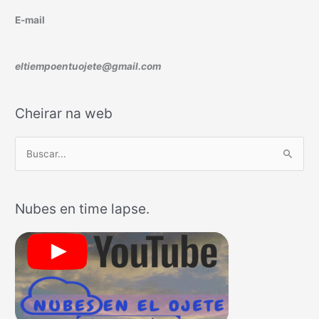
E-mail
eltiempoentuojete@gmail.com
Cheirar na web
B
u
s
Nubes en time lapse.
c
a
r
p
o
r