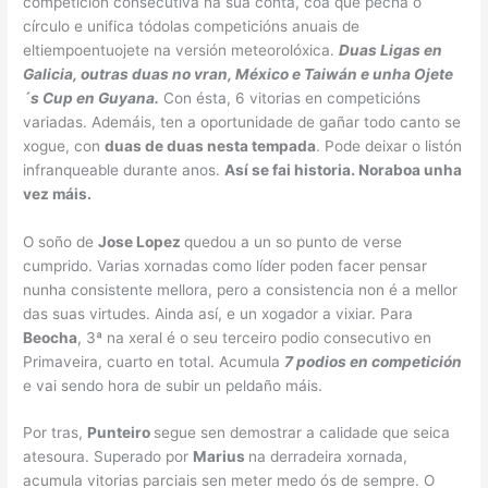
competición consecutiva na sua conta, coa que pecha o
círculo e unifica tódolas competicións anuais de
eltiempoentuojete na versión meteorolóxica.
Duas Ligas en
Galicia, outras duas no vran, México e Taiwán e unha Ojete
´s Cup en Guyana.
Con ésta, 6 vitorias en competicións
variadas. Ademáis, ten a oportunidade de gañar todo canto se
xogue, con
duas de duas nesta tempada
. Pode deixar o listón
infranqueable durante anos.
Así se fai historia. Noraboa unha
vez máis.
O soño de
Jose Lopez
quedou a un so punto de verse
cumprido. Varias xornadas como líder poden facer pensar
nunha consistente mellora, pero a consistencia non é a mellor
das suas virtudes. Ainda así, e un xogador a vixiar. Para
Beocha
, 3ª na xeral é o seu terceiro podio consecutivo en
Primaveira, cuarto en total. Acumula
7 podios en competición
e vai sendo hora de subir un peldaño máis.
Por tras,
Punteiro
segue sen demostrar a calidade que seica
atesoura. Superado por
Marius
na derradeira xornada,
acumula vitorias parciais sen meter medo ós de sempre. O