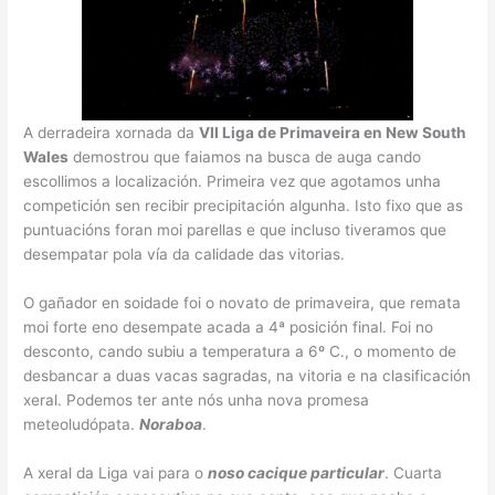
A derradeira xornada da
VII Liga de Primaveira en New South
Wales
demostrou que faiamos na busca de auga cando
escollimos a localización. Primeira vez que agotamos unha
competición sen recibir precipitación algunha. Isto fixo que as
puntuacións foran moi parellas e que incluso tiveramos que
desempatar pola vía da calidade das vitorias.
O gañador en soidade foi o novato de primaveira, que remata
moi forte eno desempate acada a 4ª posición final. Foi no
desconto, cando subiu a temperatura a 6º C., o momento de
desbancar a duas vacas sagradas, na vitoria e na clasificación
xeral. Podemos ter ante nós unha nova promesa
meteoludópata.
Noraboa
.
A xeral da Liga vai para o
noso cacique particular
. Cuarta