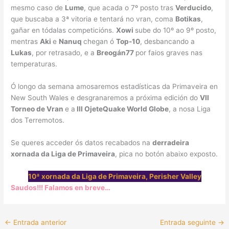
mesmo caso de
Lume
, que acada o 7º posto tras
Verducido
,
que buscaba a 3ª vitoria e tentará no vran, coma
Botikas
,
gañar en tódalas competicións.
Xowi
sube do 10º ao 9º posto,
mentras
Aki
e
Nanuq
chegan ó
Top-10
, desbancando a
Lukas
, por retrasado, e a
Breogán77
por faios graves nas
temperaturas.
Ó longo da semana amosaremos estadísticas da Primaveira en
New South Wales e desgranaremos a próxima edición do
VII
Torneo de Vran
e a
III OjeteQuake World Globe
, a nosa Liga
dos Terremotos.
Se queres acceder ós datos recabados na
derradeira
xornada da Liga de Primaveira
, pica no botón abaixo exposto.
10ª xornada da Liga de Primaveira, Perisher Valley
Saudos!!! Falamos en breve…
←
Entrada anterior
Entrada seguinte
→