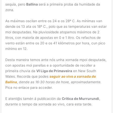
sequía, pero
Ballina
será a primeira proba da humidade da
zona.
As máximas oscilan entre os 24 e os 28º C. As mínimas van
dende os 13 ata os 18º C., polo que as temperaturas van estar
moi desputadas. Na pluviosidade atopamos máximos de 2
litros, con maioría de apostas en 0 e 1 litro. Os refachos de
vento están entre os 20 e os 41 kilómetros por hora, cun pico
mínimo en 12.
Desta maneira temos ante nós unha xornada mpoi desputada,
con apostas moi parellas e a oportunidade de recoller a
primeira chuvia da
VI Liga de Primaveira
en New South
Wales. Recorda que podes
seguir ao vivo a xornada de
Ballina
,
dende as 16:30 horas de hoxe, aproximadamente.
Pica no enlace para acceder.
E atent@s tamén á publicación da
Crítica de Murrurundi
,
durante o tempo da xornada ao vivo, cara esta tarde.