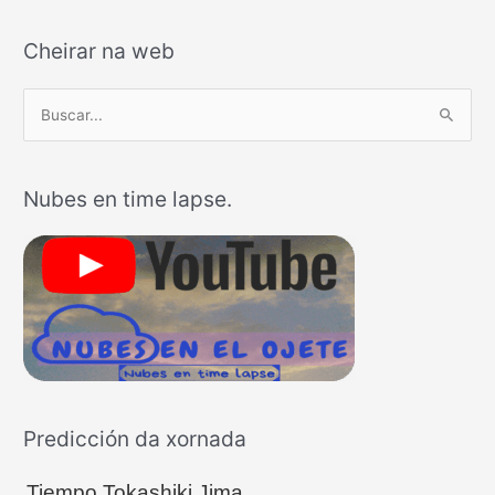
Cheirar na web
B
u
s
Nubes en time lapse.
c
a
r
p
o
r
:
Predicción da xornada