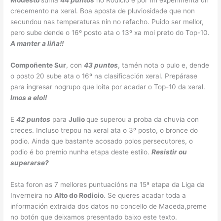
Modesto
suma
44 puntos
no Rodicio e por fin experimenta un
crecemento na xeral. Boa aposta de pluviosidade que non
secundou nas temperaturas nin no refacho. Puido ser mellor,
pero sube dende o 16º posto ata o 13º xa moi preto do Top-10.
A manter a liña!!
Compoñente Sur
, con
43 puntos
, tamén nota o pulo e, dende
o posto 20 sube ata o 16º na clasificación xeral. Prepárase
para ingresar nogrupo que loita por acadar o Top-10 da xeral.
Imos a elo!!
E
42 puntos
para
Julio
que superou a proba da chuvia con
creces. Incluso trepou na xeral ata o 3º posto, o bronce do
podio. Ainda que bastante acosado polos persecutores, o
podio é bo premio nunha etapa deste estilo.
Resistir ou
superarse?
Esta foron as 7 mellores puntuacións na 15ª etapa da Liga da
Inverneira no
Alto do Rodicio
. Se queres acadar toda a
información extraida dos datos no concello de Maceda,preme
no botón que deixamos presentado baixo este texto.