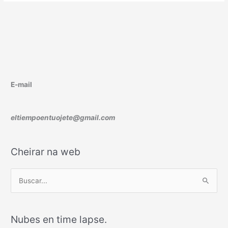
E-mail
eltiempoentuojete@gmail.com
Cheirar na web
B
u
s
Nubes en time lapse.
c