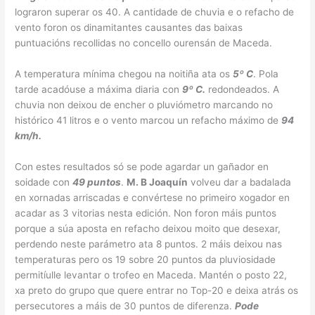
lograron superar os 40. A cantidade de chuvia e o refacho de
vento foron os dinamitantes causantes das baixas
puntuacións recollidas no concello ourensán de Maceda.
A temperatura mínima chegou na noitiña ata os
5º C
. Pola
tarde acadóuse a máxima diaria con
9º C.
redondeados. A
chuvia non deixou de encher o pluviómetro marcando no
histórico 41 litros e o vento marcou un refacho máximo de
94
km/h.
Con estes resultados só se pode agardar un gañador en
soidade con
49 puntos
.
M. B Joaquín
volveu dar a badalada
en xornadas arriscadas e convértese no primeiro xogador en
acadar as 3 vitorias nesta edición. Non foron máis puntos
porque a súa aposta en refacho deixou moito que desexar,
perdendo neste parámetro ata 8 puntos. 2 máis deixou nas
temperaturas pero os 19 sobre 20 puntos da pluviosidade
permitíulle levantar o trofeo en Maceda. Mantén o posto 22,
xa preto do grupo que quere entrar no Top-20 e deixa atrás os
persecutores a máis de 30 puntos de diferenza.
Pode