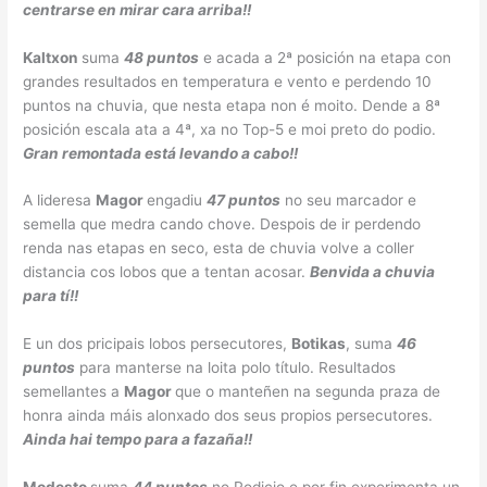
centrarse en mirar cara arriba!!
Kaltxon
suma
48 puntos
e acada a 2ª posición na etapa con
grandes resultados en temperatura e vento e perdendo 10
puntos na chuvia, que nesta etapa non é moito. Dende a 8ª
posición escala ata a 4ª, xa no Top-5 e moi preto do podio.
Gran remontada está levando a cabo!!
A lideresa
Magor
engadiu
47 puntos
no seu marcador e
semella que medra cando chove. Despois de ir perdendo
renda nas etapas en seco, esta de chuvia volve a coller
distancia cos lobos que a tentan acosar.
Benvida a chuvia
para tí!!
E un dos pricipais lobos persecutores,
Botikas
, suma
46
puntos
para manterse na loita polo título. Resultados
semellantes a
Magor
que o manteñen na segunda praza de
honra ainda máis alonxado dos seus propios persecutores.
Ainda hai tempo para a fazaña!!