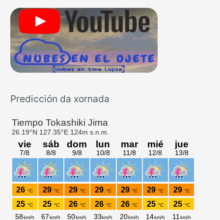
a
r
p
o
r
:
Predicción da xornada