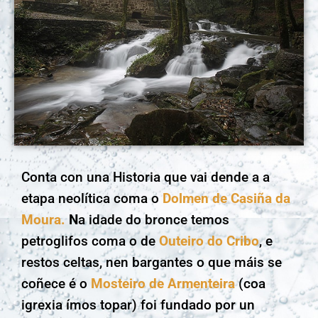
Conta con una Historia que vai dende a a
etapa neolítica coma o
Dolmen de Casiña da
Moura.
N
a idade do bronce temos
petroglifos coma o de
Outeiro do Cribo
, e
restos celtas, nen bargantes o que máis se
coñece é o
Mosteiro de Armenteira
(coa
igrexia ímos topar) foi fundado por un