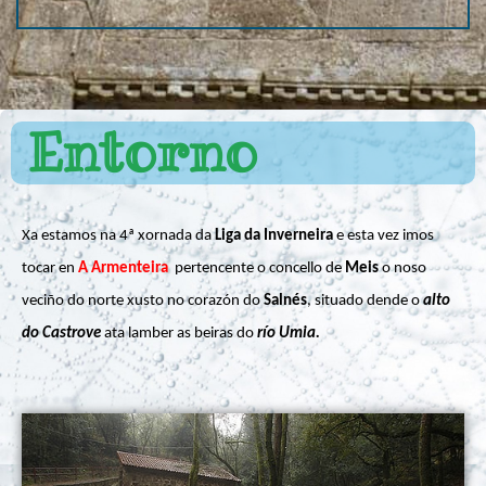
Entorno
Xa estamos na 4ª xornada da
Liga da Inverneira
e esta vez imos
tocar en
A Armenteira
pertencente o concello de
Meis
o noso
veciño do norte xusto no corazón do
Salnés
, situado dende o
alto
do Castrove
ata lamber as beiras do
río Umia.