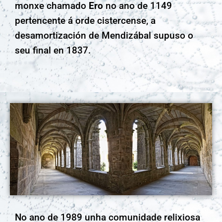
monxe chamado
Ero
no ano de 1149
pertencente á orde cistercense, a
desamortización de Mendizábal supuso o
seu final en 1837.
No ano de 1989 unha comunidade relixiosa