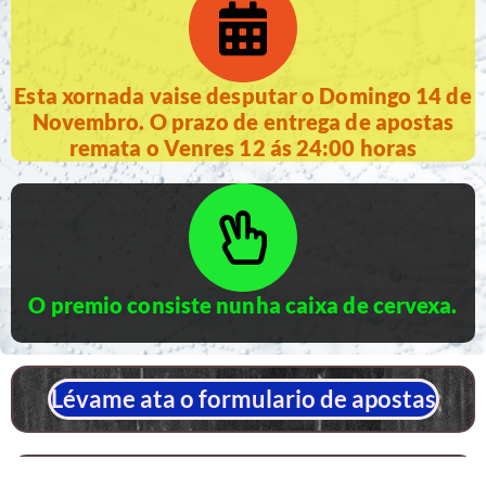
Esta xornada vaise desputar o Domingo 14 de
Novembro. O prazo de entrega de apostas
remata o Venres 12 ás 24:00 horas
O premio consiste nunha caixa de cervexa.
Lévame ata o formulario de apostas