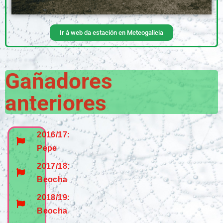
Ir á web da estación en Meteogalicia
Gañadores
anteriores
2016/17:
Pepe
2017/18:
Beocha
2018/19:
Beocha