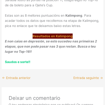
Sarabia xusto ás portas na posición 11, tod@s el@s no Top-16
de da boleto para a Ojete’s Cup.
Estas son as 8 mellores puntuacións en
Kalimpong
. Para
acadar todos os datos que recollemos na etapa de Kalimpong,
pica no enlace que te deixamos baixo estas letras.
Resultados en Kalimpong
E non caias en depresión, se esto sucedeu nas primeiras 2
etapas, que non pode pasar nas 3 que restan. Busca o teu
lugar no Top-16!!
Saudos e sorte!!
←
Entrada anterior
Entrada seguinte
→
Deixar un comentario
O teu enderezo electrónico non se publicará
Os campos