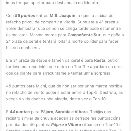
imos ter que apertar para desbancalo do liderato.
Con
56 puntos
entrou
M.B. Joaquín
, a quen a subida do
refacho privou de compartir a vitoria. Sube ata a 4ª praza e
volve demostrar que se non se chega tarde pode estar entre
os mellores. Mesma marca para
Compoñente Sur
, que gaña a
2ª praza da xeral e tentará loitar a morte co líder para facer
historia dunha vez.
E a 3ª praza da etapa e tamén da xeral é para
Rasta
, outro
tardoso por repetición que entra no Top-3 e agardará un erro
dos de diante para arrexuntarse e tentar unha sorpresa.
48 puntos para Michi, que de non ser por unha marca horrible
no refacho de vento podería estar entre o Top-5. Desfruta, as
veces á vida dache unha alegria, desta vez o Top-10.
E
44 puntos
para
Pájaro, Sarabia e Víbora
. Tod@s con
rexistro similar de chuvia acadan as derradeiras puntuacións
por riba dos 40 puntos.
Pájaro e Víbora
sitúanse no Top-10 e