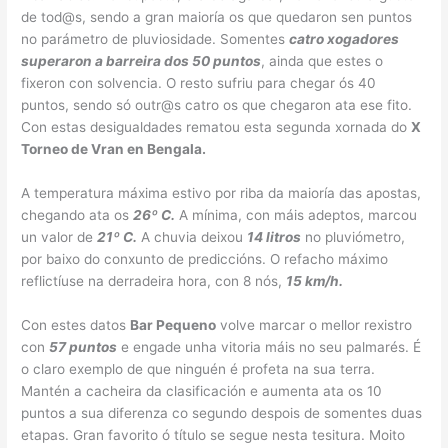
de tod@s, sendo a gran maioría os que quedaron sen puntos
no parámetro de pluviosidade. Somentes
catro xogadores
superaron a barreira dos 50 puntos
, ainda que estes o
fixeron con solvencia. O resto sufriu para chegar ós 40
puntos, sendo só outr@s catro os que chegaron ata ese fito.
Con estas desigualdades rematou esta segunda xornada do
X
Torneo de Vran en Bengala.
A temperatura máxima estivo por riba da maioría das apostas,
chegando ata os
26º C.
A mínima, con máis adeptos, marcou
un valor de
21º C.
A chuvia deixou
14 litros
no pluviómetro,
por baixo do conxunto de prediccións. O refacho máximo
reflictíuse na derradeira hora, con 8 nós,
15 km/h.
Con estes datos
Bar Pequeno
volve marcar o mellor rexistro
con
57 puntos
e engade unha vitoria máis no seu palmarés. É
o claro exemplo de que ninguén é profeta na sua terra.
Mantén a cacheira da clasificación e aumenta ata os 10
puntos a sua diferenza co segundo despois de somentes duas
etapas. Gran favorito ó título se segue nesta tesitura. Moito