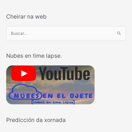
Cheirar na web
B
u
s
Nubes en time lapse.
c
a
r
p
o
r
:
Predicción da xornada