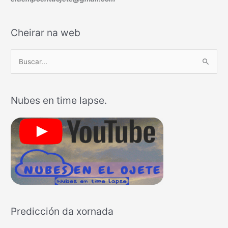
Cheirar na web
B
u
s
Nubes en time lapse.
c
a
r
p
o
r
:
Predicción da xornada