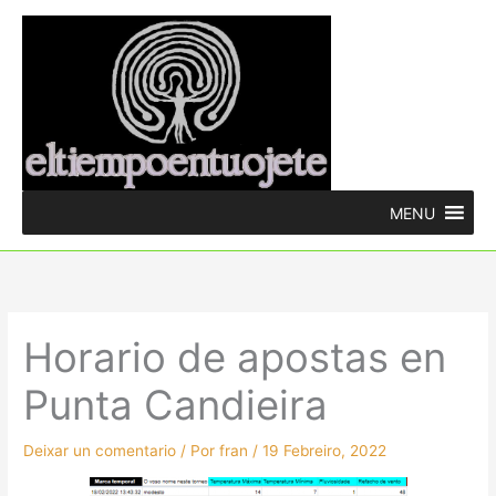
Ir
ao
contido
MENU
Horario de apostas en
Punta Candieira
Deixar un comentario
/ Por
fran
/
19 Febreiro, 2022