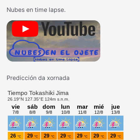
s
Nubes en time lapse.
c
a
r
p
o
r
:
Predicción da xornada