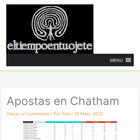
Ir
ao
contido
MENU
Apostas en Chatham
Deixar un comentario
/ Por
fran
/
28 Maio, 2022