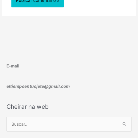
E-mail
eltiempoentuojete@gmail.com
Cheirar na web
B
u