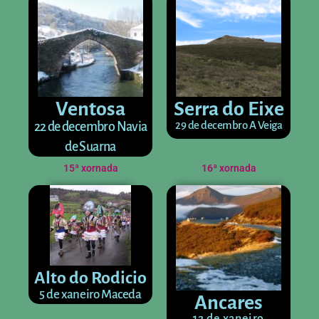
Ventosa
Serra do Eixe
29 de decembro A Veiga
22 de decembro Navia
de Suarna
15ª xornada
16ª xornada
Alto do Rodicio
5 de xaneiro Maceda
Ancares