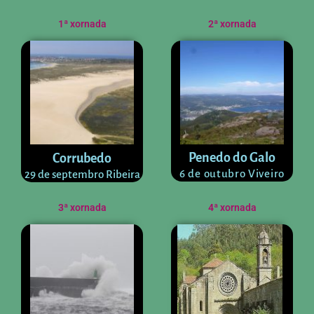
1ª xornada
2ª xornada
Penedo do Galo
Corrubedo
6 de outubro Viveiro
29 de septembro Ribeira
3ª xornada
4ª xornada