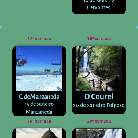
12 de xaneiro
Cervantes
17ª xornada
18ª xornada
O Courel
C. de Manzaneda
19 de xaneiro
26 de xaneiro Folgoso
Manzaneda
19ª xornada
20ª xornada