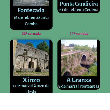
Punta Candieira
Fontecada
23 de febreiro Cedeira
16 de febreiro Santa
Comba
23ª xornada
24ª xornada
Xinzo
A Granxa
1 de marzal Xinzo da
8 de marzal Ponteareas
Limia