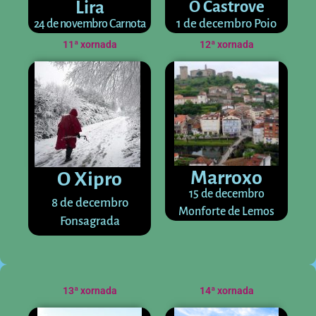
O Castrove
Lira
1 de decembro Poio
24 de novembro Carnota
11ª xornada
12ª xornada
Marroxo
O Xipro
15 de decembro
8 de decembro
Monforte de Lemos
Fonsagrada
13ª xornada
14ª xornada