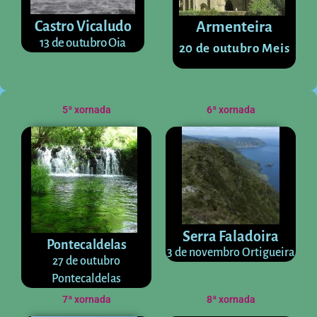
Castro Vicaludo
Armenteira
13 de outubro Oia
20 de outubro Meis
5ª xornada
6ª xornada
Serra Faladoira
Pontecaldelas
3 de novembro Ortigueira
27 de outubro
Pontecaldelas
7ª xornada
8ª xornada